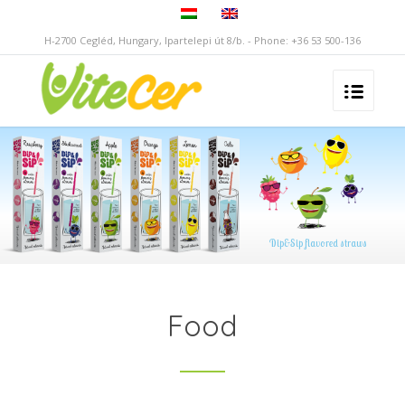
H-2700 Cegléd, Hungary, Ipartelepi út 8/b. - Phone: +36 53 500-136
D
i
p
&
S
i
p
f
l
a
v
o
r
e
d
s
t
r
a
w
s
Food